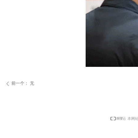
前一个：
无
ꄴ
本网站