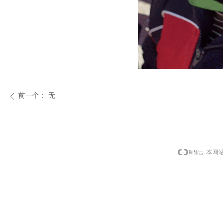
前一个：
无
ꄴ
本网站